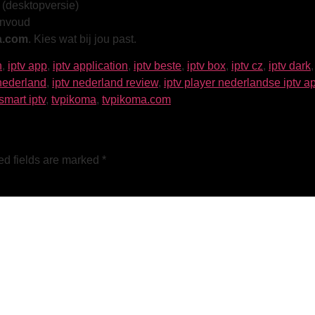
(desktopversie)
envoud
a.com
. Kies wat bij jou past.
n
,
iptv app
,
iptv application
,
iptv beste
,
iptv box
,
iptv cz
,
iptv dark
 nederland
,
iptv nederland review
,
iptv player nederlandse iptv ap
smart iptv
,
tvpikoma
,
tvpikoma.com
ed fields are marked
*