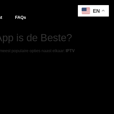
EN
st
FAQs
pp is de Beste?
eest populaire opties naast elkaar:
IPTV