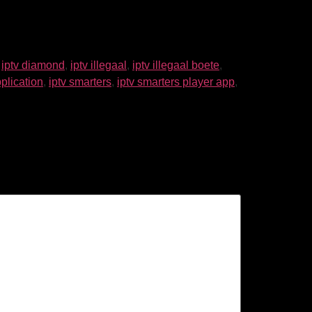
,
iptv diamond
,
iptv illegaal
,
iptv illegaal boete
,
plication
,
iptv smarters
,
iptv smarters player app
,