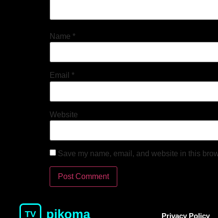
Name
*
Email
*
Website
Save my name, email, and website in this brow
pikoma
TV
Privacy Policy