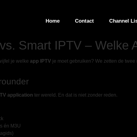
Home
Contact
Channel Li
vs. Smart IPTV – Welke A
ijfel je welke
app IPTV
je moet gebruiken? We zetten de twee m
lrounder
TV application
ter wereld. En dat is niet zonder reden.
ck
es én M3U
agids)