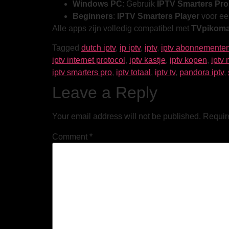
Windows PC
: Gebruik
IPTV Smarters Pro
Beginners
:
IPTV Smarters Player
voor e
Alle apps zijn volledig compatibel met
TVpikom
Tagged
dutch iptv
,
ip iptv
,
iptv
,
iptv abonnemente
iptv internet protocol
,
iptv kastje
,
iptv kopen
,
iptv
iptv smarters pro
,
iptv totaal
,
iptv tv
,
pandora iptv
,
Leave a Reply
Your email address will not be published.
Requir
Comment
*