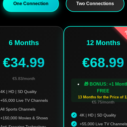
One Connection
Two Connections
P
6 Months
12 Months
€34.99
€68.99
€5.83/month
🎁 BONUS: +1 Mont
FREE
4K | HD | SD Quality
13 Months for the Price of 1
+55,000 Live TV Channels
€5.75/month
All Sports Channels
4K | HD | SD Quality
+150,000 Movies & Shows
+55,000 Live TV Channel
Anti-Freezing Technology