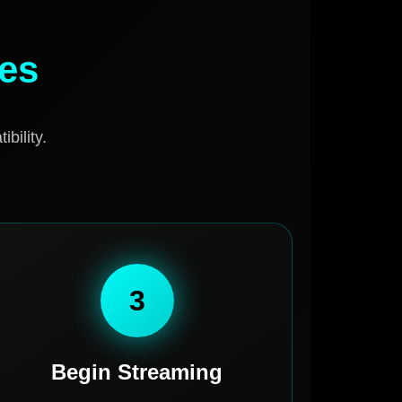
tes
bility.
3
Begin Streaming