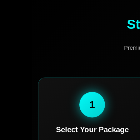
St
Premiu
1
Select Your Package