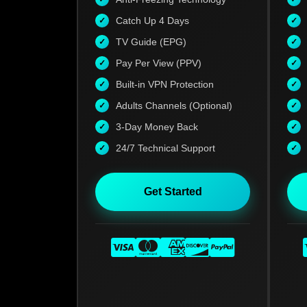
Catch Up 4 Days
TV Guide (EPG)
Pay Per View (PPV)
Built-in VPN Protection
Adults Channels (Optional)
3-Day Money Back
24/7 Technical Support
Get Started