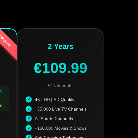
OPULAR
2 Years
€109.99
€4.58/month
h
4K | HD | SD Quality
2
+55,000 Live TV Channels
All Sports Channels
+150,000 Movies & Shows
s
Anti-Freezing Technology