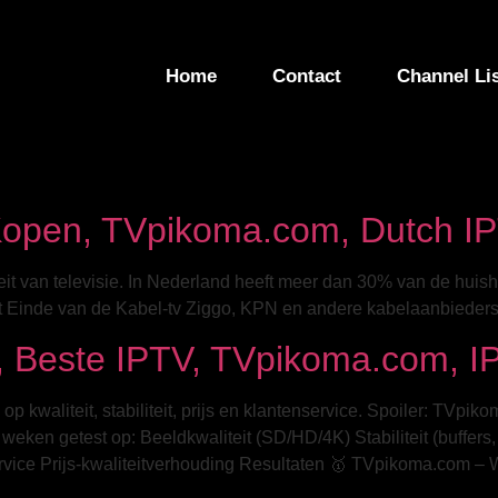
Home
Contact
Channel Li
Kopen, TVpikoma.com, Dutch I
eit van televisie. In Nederland heeft meer dan 30% van de huis
et Einde van de Kabel-tv Ziggo, KPN en andere kabelaanbieders 
, Beste IPTV, TVpikoma.com, 
 kwaliteit, stabiliteit, prijs en klantenservice. Spoiler: TVpik
ken getest op: Beeldkwaliteit (SD/HD/4K) Stabiliteit (buffers
rvice Prijs-kwaliteitverhouding Resultaten 🥇 TVpikoma.com – W