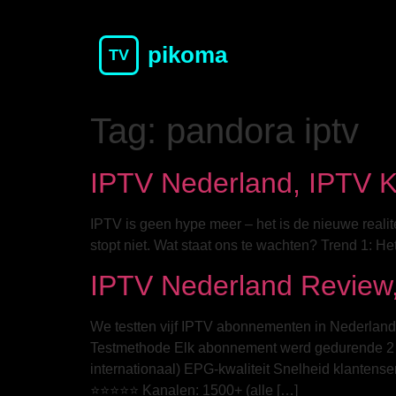
pikoma
TV
Tag:
pandora iptv
IPTV Nederland, IPTV 
IPTV is geen hype meer – het is de nieuwe realit
stopt niet. Wat staat ons te wachten? Trend 1: H
IPTV Nederland Review
We testten vijf IPTV abonnementen in Nederland op
Testmethode Elk abonnement werd gedurende 2 we
internationaal) EPG-kwaliteit Snelheid klantense
⭐⭐⭐⭐⭐ Kanalen: 1500+ (alle […]