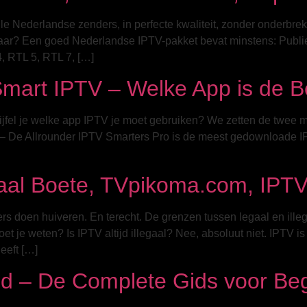
lle Nederlandse zenders, in perfecte kwaliteit, zonder onderbr
baar? Een goed Nederlandse IPTV-pakket bevat minstens: Pub
 RTL 5, RTL 7, […]
Smart IPTV – Welke App is de B
fel je welke app IPTV je moet gebruiken? We zetten de twee me
 De Allrounder IPTV Smarters Pro is de meest gedownloade IPTV
egaal Boete, TVpikoma.com, IPT
rs doen huiveren. En terecht. De grenzen tussen legaal en ille
t je weten? Is IPTV altijd illegaal? Nee, absoluut niet. IPTV i
eeft […]
d – De Complete Gids voor Be