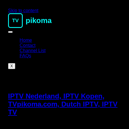
Skip to content
pikoma
TV
Home
Contact
Channel List
FAQs
X
Tag:
iptv application
IPTV Nederland, IPTV Kopen,
TVpikoma.com, Dutch IPTV, IPTV
TV
IPTV is geen hype meer – het is de nieuwe realiteit van