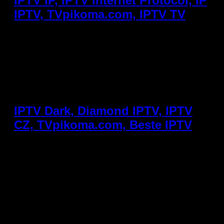
IPTV IP, IPTV Internet Protocol, IP
IPTV, TVpikoma.com, IPTV TV
Je hebt de term IPTV vast al duizend keer gehoord.
Maar wat betekent IP IPTV nou eigenlijk technisch? En
waarom maakt die technologie je kijkervaring zo veel
beter? We leggen het uit in begrijpelijke taal. IPTV
Internet Protocol – De Basis IPTV staat voor Internet
Protocol Television. Het IP in IPTV verwijst naar het
Internet […]
IPTV Dark, Diamond IPTV, IPTV
CZ, TVpikoma.com, Beste IPTV
In de wereld van IPTV Nederland duiken regelmatig
namen op als IPTV Dark en Diamond IPTV. Maar wat
zijn dit precies, en hoe verhouden ze zich tot
TVpikoma.com? Wat is IPTV Dark? IPTV Dark is een
bekende naam in de IPTV-community, voornamelijk in
Belgisch-Nederlandse kringen. Het wordt geassocieerd
met uitgebreide kanaalpakketten en relatief lage
prijzen. […]