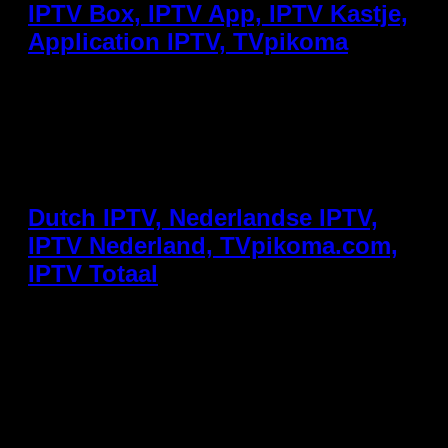
IPTV Box, IPTV App, IPTV Kastje,
Application IPTV, TVpikoma
Een veelgestelde vraag bij nieuwe IPTV-gebruikers:
moet ik een IPTV box kopen of is een IPTV app op mijn
telefoon of tv voldoende? We leggen het uit. Wat is een
IPTV Box? Een IPTV box (ook wel IPTV kastje
genoemd) is een klein apparaatje dat je op je tv
aansluit via HDMI. Het draait een […]
Dutch IPTV, Nederlandse IPTV,
IPTV Nederland, TVpikoma.com,
IPTV Totaal
Voor echte Dutch IPTV-fans is er maar één eis: alle
Nederlandse zenders, in perfecte kwaliteit, zonder
onderbrekingen. TVpikoma.com levert precies dat – en
meer. Welke Nederlandse zenders zijn beschikbaar?
Een goed Nederlandse IPTV-pakket bevat minstens:
Publieke omroep: NPO 1, NPO 2, NPO 3, NPO
Nieuws, NPO Zapp Commerciële zenders: RTL 4, RTL
5, RTL 7, […]