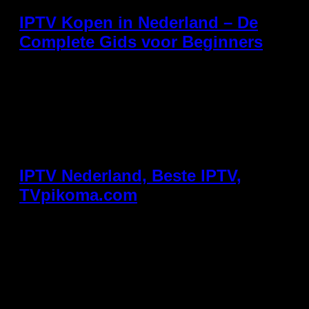
IPTV Kopen in Nederland – De
Complete Gids voor Beginners
Best IPTV Subscription 2026 – Watch Live TV, Movies
and Sports in HD Discover how to subscribe to IPTV in
Europe Discover what you need and how to choose the
right service. Access your favorite content wherever
and whenever you want. GET ACCESS Livraison
instantanée – Sans engagement How It Works Start
Streaming in Minutes […]
IPTV Nederland, Beste IPTV,
TVpikoma.com
De markt voor IPTV Nederland explodeert. Steeds
meer Nederlanders zeggen traditionele kabel- en
satelliet-tv vaarwel en stappen over op IPTV. De
reden? Meer kanalen, lagere kosten en totale
flexibiliteit. Maar hoe kies je de beste IPTV aanbieder
in een markt vol opties? Het antwoord is simpel:
TVpikoma.com. Wat is IPTV precies? IPTV staat voor