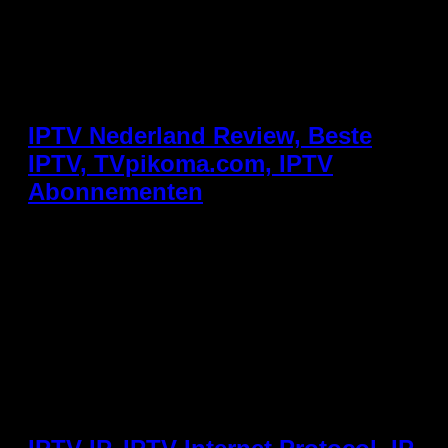
televisie. In Nederland heeft meer dan 30% van de
huishoudens al een vorm van internetTV. En die groei
stopt niet. Wat staat ons te wachten? Trend 1: Het
Einde van de Kabel-tv Ziggo, KPN en andere
kabelaanbieders verliezen elk jaar klanten aan
streaming […]
IPTV Nederland Review, Beste
IPTV, TVpikoma.com, IPTV
Abonnementen
We testten vijf IPTV abonnementen in Nederland op
kwaliteit, stabiliteit, prijs en klantenservice. Spoiler:
TVpikoma.com won op bijna alle fronten. Onze
Testmethode Elk abonnement werd gedurende 2
weken getest op: Beeldkwaliteit (SD/HD/4K) Stabiliteit
(buffers, uitval) Kanaalaanbod (Nederlands +
internationaal) EPG-kwaliteit Snelheid klantenservice
Prijs-kwaliteitverhouding Resultaten 🥇 TVpikoma.com
– Winnaar Beeldkwaliteit: ⭐⭐⭐⭐⭐ Stabiliteit: ⭐⭐⭐⭐⭐
Kanalen: 1500+ (alle […]