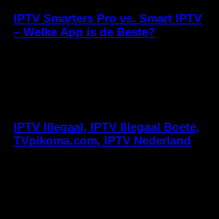
IPTV Smarters Pro vs. Smart IPTV
– Welke App is de Beste?
Heb je een abonnement bij TVpikoma.com en twijfel je
welke app IPTV je moet gebruiken? We zetten de twee
meest populaire opties naast elkaar: IPTV Smarters
Pro en Smart IPTV. IPTV Smarters Pro – De Allrounder
IPTV Smarters Pro is de meest gedownloade IPTV
application ter wereld. En dat is niet zonder reden.
Voordelen: Werkt […]
IPTV Illegaal, IPTV Illegaal Boete,
TVpikoma.com, IPTV Nederland
IPTV illegaal – drie woorden die veel Nederlanders
doen huiveren. En terecht. De grenzen tussen legaal
en illegaal IPTV zijn voor veel mensen onduidelijk,
maar de consequenties kunnen groot zijn. Wat moet je
weten? Is IPTV altijd illegaal? Nee, absoluut niet. IPTV
is een technologie, geen misdaad. Het wordt illegaal
wanneer een aanbieder uitzendrechten heeft […]