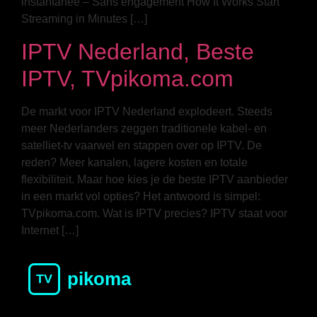
instantanée – Sans engagement How It Works Start
Streaming in Minutes […]
IPTV Nederland, Beste
IPTV, TVpikoma.com
De markt voor IPTV Nederland explodeert. Steeds
meer Nederlanders zeggen traditionele kabel- en
satelliet-tv vaarwel en stappen over op IPTV. De
reden? Meer kanalen, lagere kosten en totale
flexibiliteit. Maar hoe kies je de beste IPTV aanbieder
in een markt vol opties? Het antwoord is simpel:
TVpikoma.com. Wat is IPTV precies? IPTV staat voor
Internet […]
pikoma
TV