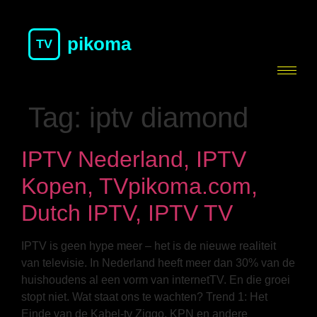
pikoma
TV
Tag:
iptv diamond
IPTV Nederland, IPTV
Kopen, TVpikoma.com,
Dutch IPTV, IPTV TV
IPTV is geen hype meer – het is de nieuwe realiteit
van televisie. In Nederland heeft meer dan 30% van de
huishoudens al een vorm van internetTV. En die groei
stopt niet. Wat staat ons te wachten? Trend 1: Het
Einde van de Kabel-tv Ziggo, KPN en andere