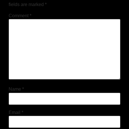
fields are marked
*
Comment
*
Name
*
Email
*