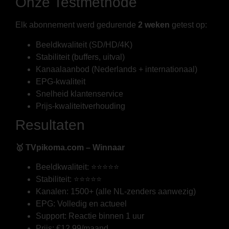
Onze Testmethode
Elk abonnement werd gedurende
2 weken
getest op:
Beeldkwaliteit (SD/HD/4K)
Stabiliteit (buffers, uitval)
Kanaalaanbod (Nederlands + internationaal)
EPG-kwaliteit
Snelheid klantenservice
Prijs-kwaliteitverhouding
Resultaten
🥇 TVpikoma.com – Winnaar
Beeldkwaliteit: ⭐⭐⭐⭐⭐
Stabiliteit: ⭐⭐⭐⭐⭐
Kanalen: 1500+ (alle NL-zenders aanwezig)
EPG: Volledig en actueel
Support: Reactie binnen 1 uur
Prijs: €12,99/maand