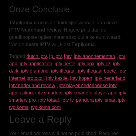
Onze Conclusie
TVpikoma.com
is de duidelijke winnaar van onze
IPTV Nederland review
. Hogere prijs dan de
goedkoopste opties, maar absoluut elke euro waard.
Wie de
beste IPTV
wil, kiest
TVpikoma
.
Tagged
dutch iptv
,
ip iptv
,
iptv
,
iptv abonnementen
,
iptv
app
,
iptv application
,
iptv beste
,
iptv box
,
iptv cz
,
iptv
dark
,
iptv diamond
,
iptv illegaal
,
iptv illegaal boete
,
iptv
internet protocol
,
iptv kastje
,
iptv kopen
,
iptv nederland
,
iptv nederland review
,
iptv player nederlandse iptv
application
,
iptv smarters
,
iptv smarters player app
,
iptv
smarters pro
,
iptv totaal
,
iptv tv
,
pandora iptv
,
smart iptv
,
tvpikoma
,
tvpikoma.com
Leave a Reply
Your email address will not be published.
Required