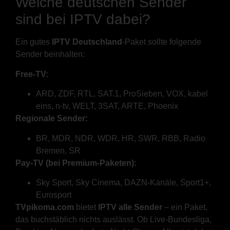
Welche deutschen Sender
sind bei IPTV dabei?
Ein gutes
IPTV Deutschland
-Paket sollte folgende
Sender beinhalten:
Free-TV:
ARD, ZDF, RTL, SAT.1, ProSieben, VOX, kabel
eins, n-tv, WELT, 3SAT, ARTE, Phoenix
Regionale Sender:
BR, MDR, NDR, WDR, HR, SWR, RBB, Radio
Bremen, SR
Pay-TV (bei Premium-Paketen):
Sky Sport, Sky Cinema, DAZN-Kanäle, Sport1+,
Eurosport
TVpikoma.com
bietet
IPTV alle Sender
– ein Paket,
das buchstäblich nichts auslässt. Ob Live-Bundesliga,