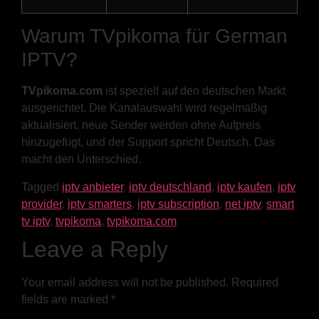
Warum TVpikoma für German
IPTV?
TVpikoma.com
ist speziell auf den deutschen Markt
ausgerichtet. Die Kanalauswahl wird regelmäßig
aktualisiert, neue Sender werden ohne Aufpreis
hinzugefügt, und der Support spricht Deutsch. Das
macht den Unterschied.
Tagged
iptv anbieter
,
iptv deutschland
,
iptv kaufen
,
iptv
provider
,
iptv smarters
,
iptv subscription
,
net iptv
,
smart
tv iptv
,
tvpikoma
,
tvpikoma.com
Leave a Reply
Your email address will not be published.
Required
fields are marked
*