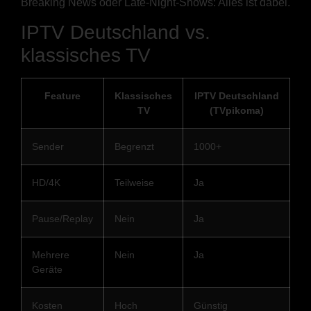
Breaking News oder Late-Night-Shows: Alles ist dabei.
IPTV Deutschland vs.
klassisches TV
Feature
Klassisches
IPTV Deutschland
TV
(TVpikoma)
Sender
Begrenzt
1000+
HD/4K
Teilweise
Ja
Pause/Replay
Nein
Ja
Mehrere
Nein
Ja
Geräte
Kosten
Hoch
Günstig